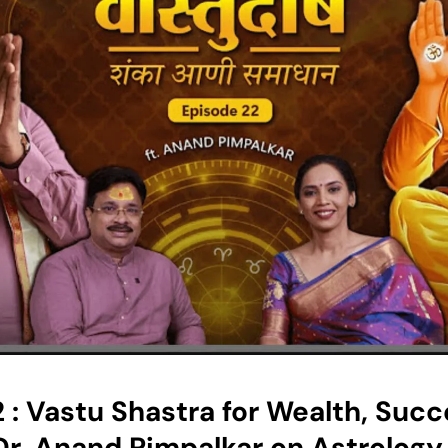
 : Vastu Shastra for Wealth, Suc
Dr. Anand Pimpalkar on Astrology