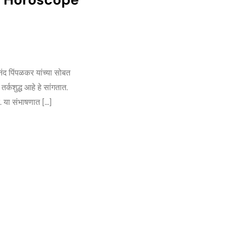
नंद पिंपळकर यांच्या सोबत
र्कशुद्ध आहे हे सांगतात.
त. या संभाषणात […]