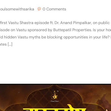
soulsomewithsarika
0 Comments
 first Vastu Shastra episode ft. Dr. Anand Pimpalkar, on publ
isode on Vastu sponsored by Buttepatil Properties. Is your ho
d hidden Vastu myths be blocking opportunities in your life? I
tes […]