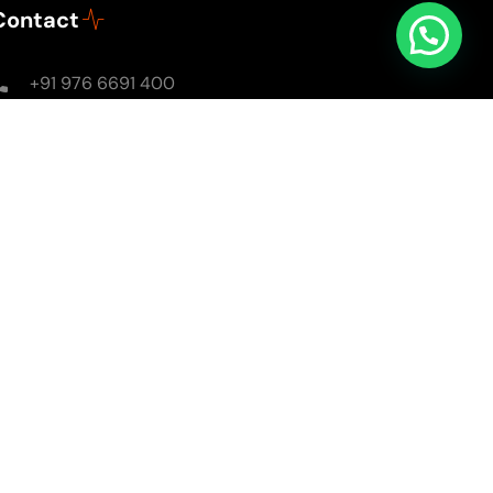
Contact
+91 976 6691 400
Mon - Sun: 8AM - 8PM
soulsomewithsarika@gmail.com