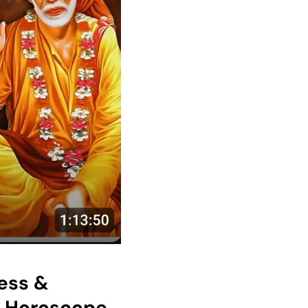
cess &
, Horoscope