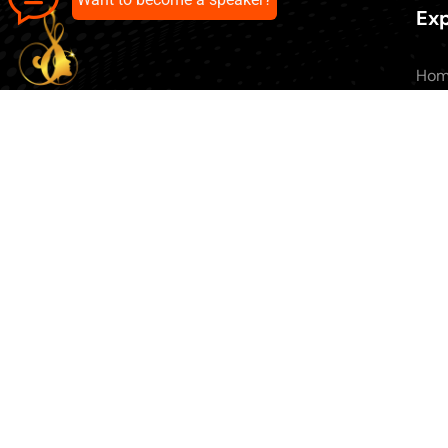
Exp
Ho
Abo
All 
Our pick of the best podcasts on
Blo
Spotify, Apple Podcasts and more.
Con