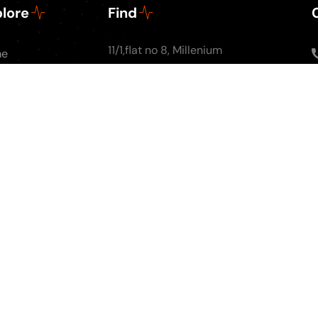
lore
Find
11/1,flat no 8, Millenium
me
Apartments, Ground
ut Us
floor, Nal Stop, Next to
Podcasts
Krishna Pearls, Karve
g
Road,Pune 4110004
tact