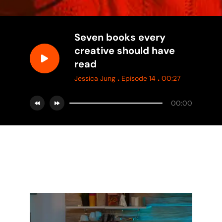
Seven books every
creative should have
read
.
.
Jessica Jung
Episode 14
00:27
00:00